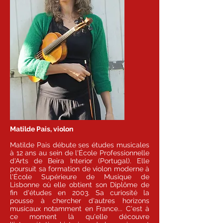
Matilde Pais, violon
Matilde Pais débute ses études musicales
à 12 ans au sein de l'École Professionnelle
d'Arts de Beira Interior (Portugal). Elle
poursuit sa formation de violon moderne à
l'École Supérieure de Musique de
Lisbonne où elle obtient son Diplôme de
fin d'études en 2003. Sa curiosité la
pousse à chercher d'autres horizons
musicaux notamment en France... C'est à
ce moment là qu'elle découvre