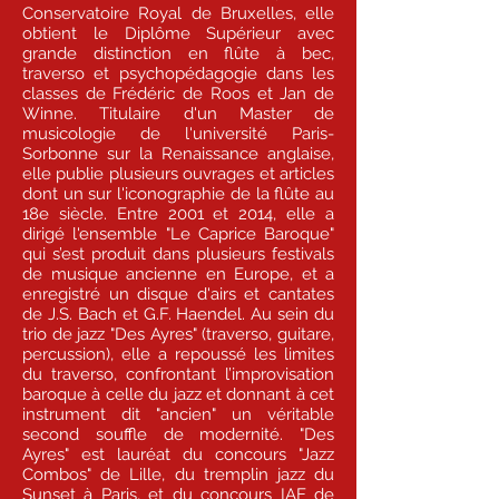
Conservatoire Royal de Bruxelles, elle
obtient le Diplôme Supérieur avec
grande distinction en flûte à bec,
traverso et psychopédagogie dans les
classes de Frédéric de Roos et Jan de
Winne. Titulaire d'un Master de
musicologie de l'université Paris-
Sorbonne sur la Renaissance anglaise,
elle publie plusieurs ouvrages et articles
dont un sur l'iconographie de la flûte au
18e siècle. Entre 2001 et 2014, elle a
dirigé l'ensemble "Le Caprice Baroque"
qui s’est produit dans plusieurs festivals
de musique ancienne en Europe, et a
enregistré un disque d'airs et cantates
de J.S. Bach et G.F. Haendel. Au sein du
trio de jazz "Des Ayres" (traverso, guitare,
percussion), elle a repoussé les limites
du traverso, confrontant l’improvisation
baroque à celle du jazz et donnant à cet
instrument dit "ancien" un véritable
second souffle de modernité. "Des
Ayres" est lauréat du concours "Jazz
Combos" de Lille, du tremplin jazz du
Sunset à Paris, et du concours IAE de