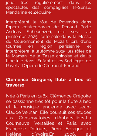
joue très régulièrement dans les
spectacles des compagnies In-Sense,
Mandarine et Zébuline.
Interprétant le rôle de Povendra dans
l’opéra contemporain de Renaud Porte
Andrias Scheuchzeri, elle sera, au
printemps 2025, l’alto solo dans la Messe
du Couronnement de Mozart lors d’une
tournée en région parisienne, et
interprètera, à l’automne 2025, les rôles de
la Maman, de la Tasse chinoise et de la
Libellule dans l’Enfant et les Sortilèges de
Ravel à l’Opéra de Clermont-Ferrand.
Clémence Grégoire, flûte à bec et
traverso
Née à Paris en 1983, Clémence Grégoire
se passionne très tôt pour la flûte à bec
et la musique ancienne avec Jean-
Claude Veilhan. Elle poursuit ses études
aux Conservatoires d'Aubervilliers-La
Courneuve, Versailles et Paris, avec
Françoise Defours, Pierre Boragno et
Hélène d'Yvoire.En 2006, au