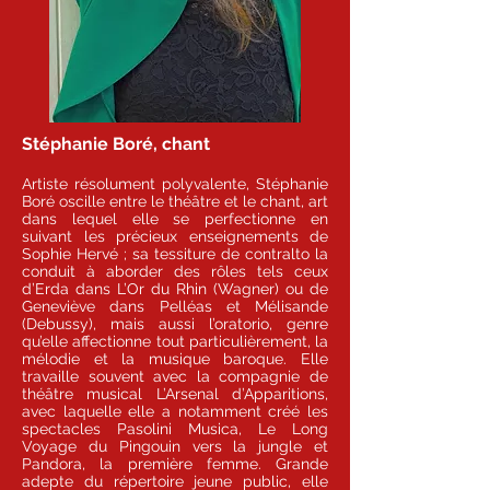
Stéphanie Boré, chant
Artiste résolument polyvalente, Stéphanie
Boré oscille entre le théâtre et le chant, art
dans lequel elle se perfectionne en
suivant les précieux enseignements de
Sophie Hervé ; sa tessiture de contralto la
conduit à aborder des rôles tels ceux
d’Erda dans L’Or du Rhin (Wagner) ou de
Geneviève dans Pelléas et Mélisande
(Debussy), mais aussi l’oratorio, genre
qu’elle affectionne tout particulièrement, la
mélodie et la musique baroque. Elle
travaille souvent avec la compagnie de
théâtre musical L’Arsenal d’Apparitions,
avec laquelle elle a notamment créé les
spectacles Pasolini Musica, Le Long
Voyage du Pingouin vers la jungle et
Pandora, la première femme. Grande
adepte du répertoire jeune public, elle