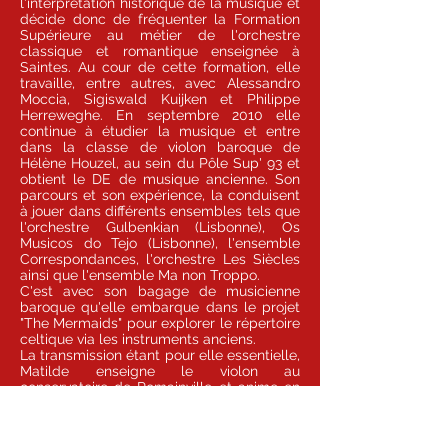
l'interprétation historique de la musique et
décide donc de fréquenter la Formation
Supérieure au métier de l'orchestre
classique et romantique enseignée à
Saintes. Au cour de cette formation, elle
travaille, entre autres, avec Alessandro
Moccia, Sigiswald Kuijken et Philippe
Herreweghe. En septembre 2010 elle
continue à étudier la musique et entre
dans la classe de violon baroque de
Hélène Houzel, au sein du Pôle Sup' 93 et
obtient le DE de musique ancienne. Son
parcours et son expérience, la conduisent
à jouer dans différents ensembles tels que
l'orchestre Gulbenkian (Lisbonne), Os
Musicos do Tejo (Lisbonne), l'ensemble
Correspondances, l'orchestre Les Siècles
ainsi que l'ensemble Ma non Troppo.
C'est avec son bagage de musicienne
baroque qu'elle embarque dans le projet
"The Mermaids" pour explorer le répertoire
celtique via les instruments anciens.
La transmission étant pour elle essentielle,
Matilde enseigne le violon au
conservatoire de Romainville et anime en
tant qu'intervenante des ateliers
pédagogiques au sein de la Cité de la
Musique – Philharmonie de Paris ainsi que